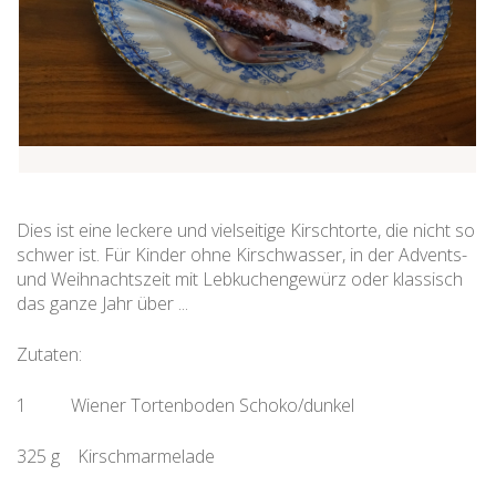
Dies ist eine leckere und vielseitige Kirschtorte, die nicht so
schwer ist. Für Kinder ohne Kirschwasser, in der Advents-
und Weihnachtszeit mit Lebkuchengewürz oder klassisch
das ganze Jahr über ...
Zutaten:
1 Wiener Tortenboden Schoko/dunkel
325 g Kirschmarmelade